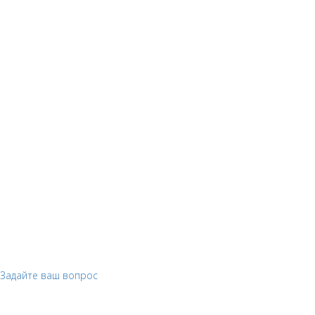
Остались вопросы
подскажем
Вам необходимо указать телефон для контакта и
специалист с вами свяжется в течение дня.
Задайте ваш вопрос