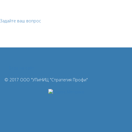
Вам необходимо указать телефон для контакта и
специалист с вами свяжется в течение дня.
Задайте ваш вопрос
Вход на сайт
© 2017 ООО "УПиНИЦ "Стратегия Профи"